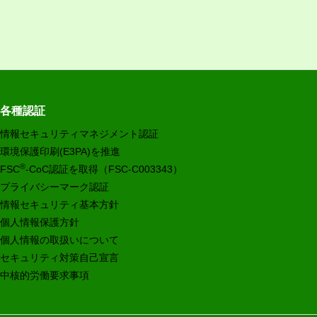
各種認証
情報セキュリティマネジメント認証
環境保護印刷(E3PA)を推進
®
FSC
-CoC認証を取得（FSC-C003343）
プライバシーマーク認証
情報セキュリティ基本方針
個人情報保護方針
個人情報の取扱いについて
セキュリティ対策自己宣言
中核的労働要求事項