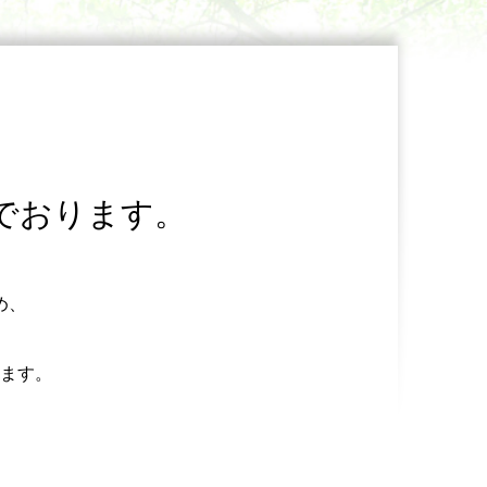
でおります。
め、
ます。