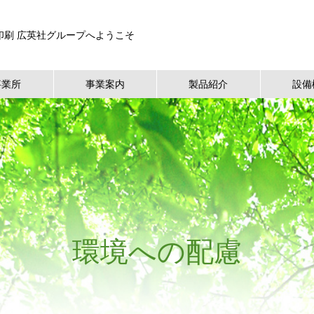
印刷 広英社グループへようこそ
事業所
事業案内
製品紹介
設備
環境への配慮