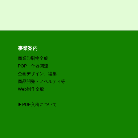
事業案内
商業印刷物全般
POP・什器関連
企画デザイン、編集
商品開発・ノベルティ等
Web制作全般
▶PDF入稿について