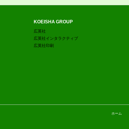
KOEISHA GROUP
広英社
広英社インタラクティブ
広英社印刷
ホーム