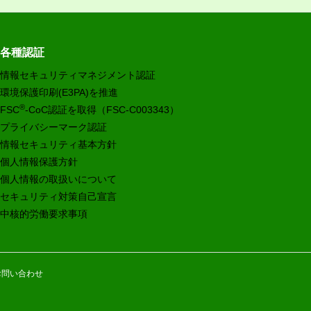
各種認証
情報セキュリティマネジメント認証
環境保護印刷(E3PA)を推進
®
FSC
-CoC認証を取得（FSC-C003343）
プライバシーマーク認証
情報セキュリティ基本方針
個人情報保護方針
個人情報の取扱いについて
セキュリティ対策自己宣言
中核的労働要求事項
お問い合わせ